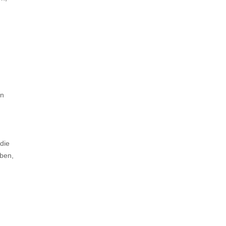
en
die
eben,