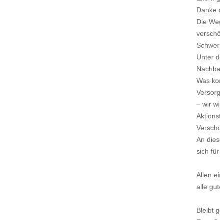
Danke d
Die Weg
verschö
Schwerp
Unter d
Nachbar
Was kom
Versorg
– wir w
Aktions
Versch
An dies
sich fü
Allen e
alle gu
Bleibt 