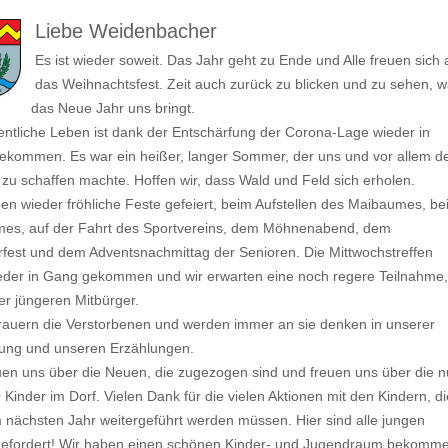
Liebe Weidenbacher
Es ist wieder soweit. Das Jahr geht zu Ende und Alle freuen sich 
das Weihnachtsfest. Zeit auch zurück zu blicken und zu sehen, w
das Neue Jahr uns bringt.
entliche Leben ist dank der Entschärfung der Corona-Lage wieder in
kommen. Es war ein heißer, langer Sommer, der uns und vor allem d
zu schaffen machte. Hoffen wir, dass Wald und Feld sich erholen.
en wieder fröhliche Feste gefeiert, beim Aufstellen des Maibaumes, be
mes, auf der Fahrt des Sportvereins, dem Möhnenabend, dem
fest und dem Adventsnachmittag der Senioren. Die Mittwochstreffen
eder in Gang gekommen und wir erwarten eine noch regere Teilnahme,
er jüngeren Mitbürger.
rauern die Verstorbenen und werden immer an sie denken in unserer
ung und unseren Erzählungen.
uen uns über die Neuen, die zugezogen sind und freuen uns über die 
 Kinder im Dorf. Vielen Dank für die vielen Aktionen mit den Kindern, di
 nächsten Jahr weitergeführt werden müssen. Hier sind alle jungen
gefordert! Wir haben einen schönen Kinder- und Jugendraum bekomme