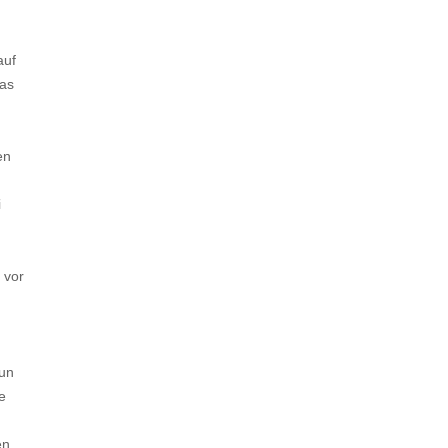
auf
as
en
i
 vor
nun
e
n,