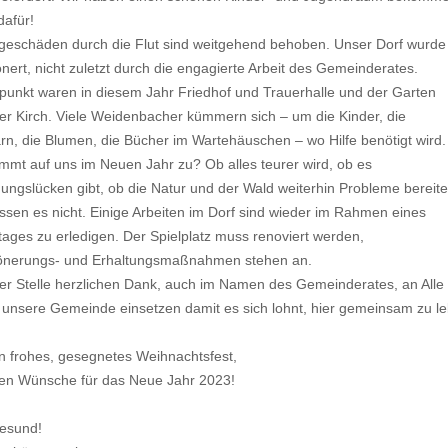
afür!
eschäden durch die Flut sind weitgehend behoben. Unser Dorf wurde
nert, nicht zuletzt durch die engagierte Arbeit des Gemeinderates.
unkt waren in diesem Jahr Friedhof und Trauerhalle und der Garten
er Kirch. Viele Weidenbacher kümmern sich – um die Kinder, die
n, die Blumen, die Bücher im Wartehäuschen – wo Hilfe benötigt wird.
mt auf uns im Neuen Jahr zu? Ob alles teurer wird, ob es
ungslücken gibt, ob die Natur und der Wald weiterhin Probleme bereit
issen es nicht. Einige Arbeiten im Dorf sind wieder im Rahmen eines
tages zu erledigen. Der Spielplatz muss renoviert werden,
önerungs- und Erhaltungsmaßnahmen stehen an.
er Stelle herzlichen Dank, auch im Namen des Gemeinderates, an Alle 
r unsere Gemeinde einsetzen damit es sich lohnt, hier gemeinsam zu l
in frohes, gesegnetes Weihnachtsfest,
ten Wünsche für das Neue Jahr 2023!
gesund!