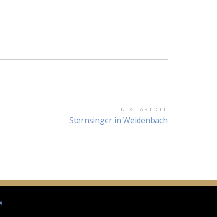
NEXT ARTICLE
Next
Sternsinger in Weidenbach
Article:
g