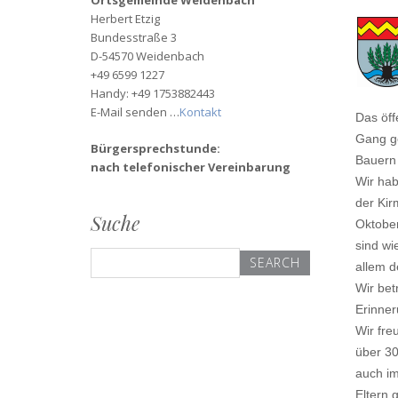
Ortsgemeinde Weidenbach
Herbert Etzig
Bundesstraße 3
D-54570 Weidenbach
+49 6599 1227
Handy: +49 1753882443
E-Mail senden …
Kontakt
Das öff
Gang ge
Bürgersprechstunde:
Bauern 
nach telefonischer Vereinbarung
Wir hab
der Kir
Suche
Oktober
sind wi
Search
allem d
for:
Wir bet
Erinner
Wir fre
über 30
auch im
Eltern 