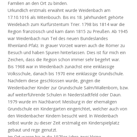
Familien an den Ort zu binden.
Urkundlich erstmals erwähnt wurde Weidenbach am
17.10.1016 als Witenbouch. Bis ins 18. Jahrhundert gehörte
Weidebach zum Kurfürstentum Trier. 1798 bis 1814 war die
Region französisch und kam dann 1815 zu Preußen. Ab 1945
war Weidenbach nun Teil des neuen Bundeslandes
Rheinland-Pfalz. In grauer Vorzeit waren auch die Römer zu
Besuch und haben Spuren hinterlassen. Dies ist für mich ein
Zeichen, dass die Region schon immer sehr begehrt war.
Bis 1968 war in Weidenbach zunächst eine einklassige
Volksschule, danach bis 1970 eine einklassige Grundschule.
Nachdem diese geschlossen wurde, gingen die
Weidenbacher Kinder zur Grundschule Salm/Wallenborn, bzw.
auf weiterführende Schulen in Niederstadtfeld oder Daun.
1979 wurde im Nachbarort Meisburg in der ehemaligen
Grundschule ein Kindergarten eingerichtet, welcher auch von
den Weidenbacher Kindern besucht wird. In Weidenbach
selbst wurde zu dieser Zeit erstmalig ein Kinderspielplatz
gebaut und rege genutzt.
Im Ort waren bis in die 1970er Jahre zwei kleine