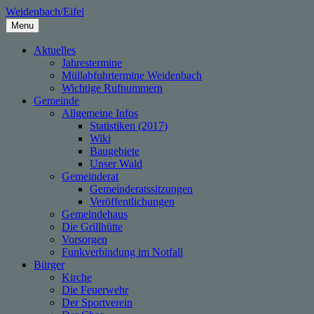
Skip
Weidenbach/Eifel
to
Menu
content
Aktuelles
Jahrestermine
Müllabfuhrtermine Weidenbach
Wichtige Rufnummern
Gemeinde
Allgemeine Infos
Statistiken (2017)
Wiki
Baugebiete
Unser Wald
Gemeinderat
Gemeinderatssitzungen
Veröffentlichungen
Gemeindehaus
Die Grillhütte
Vorsorgen
Funkverbindung im Notfall
Bürger
Kirche
Die Feuerwehr
Der Sportverein