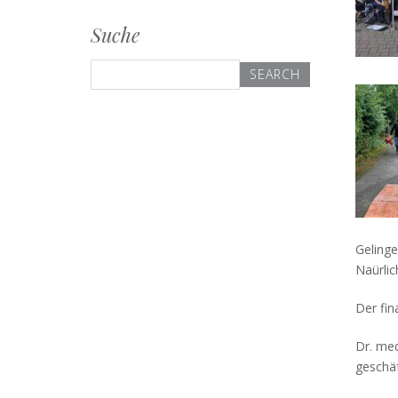
Suche
Search
for:
Gelinge
Naürli
Der fin
Dr. me
geschäf