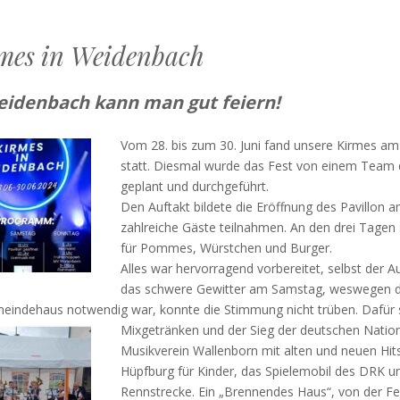
mes in Weidenbach
eidenbach kann man gut feiern!
Vom 28. bis zum 30. Juni fand unsere Kirmes 
statt. Diesmal wurde das Fest von einem Team
geplant und durchgeführt.
Den Auftakt bildete die Eröffnung des Pavillon a
zahlreiche Gäste teilnahmen. An den drei Tagen
für Pommes, Würstchen und Burger.
Alles war hervorragend vorbereitet, selbst der 
das schwere Gewitter am Samstag, weswegen d
eindehaus notwendig war, konnte die Stimmung nicht trüben. Dafür 
Mixgetränken und der Sieg der deutschen Nati
Musikverein Wallenborn mit alten und neuen Hits
Hüpfburg für Kinder, das Spielemobil des DRK u
Rennstrecke. Ein „Brennendes Haus“, von der F