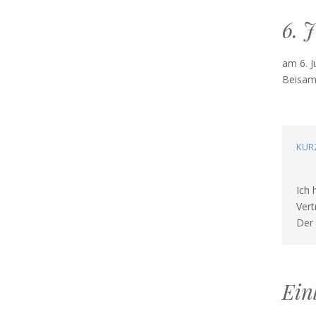
6. 
am 6. J
Beisam
FOR
KUR
Ich 
Vert
Der 
Ein