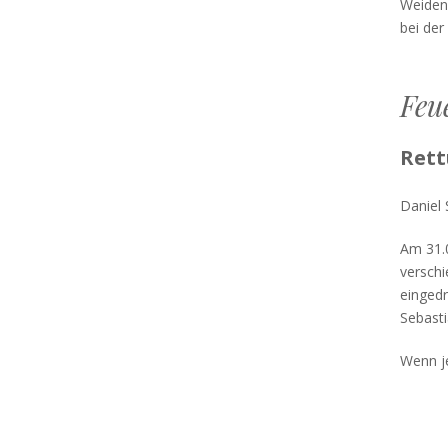
Weidenb
bei der
Feu
Rett
Daniel 
Am 31.0
verschi
eingedr
Sebasti
Wenn je