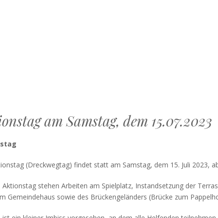
ionstag am Samstag, dem 15.07.2023
nstag
ionstag (Dreckwegtag) findet statt am Samstag, dem 15. Juli 2023, ab
 Aktionstag stehen Arbeiten am Spielplatz, Instandsetzung der Terras
m Gemeindehaus sowie des Brückengeländers (Brücke zum Pappelhof)
 ist ein kleiner Imbiss vorgesehen, an dem alle Helfenden teilnehmen