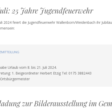
Juli: 25 Jahre Jugendfeuerwehr
uli 2024 feiert die Jugendfeuerwehr Wallenborn/Weidenbach ihr Jubil
mensein:
MAT
ZMITTEILUNG
habe Urlaub vom 8. bis 21. Juli 2024.
retung: 1. Beigeordneter Herbert Etzig Tel: 0175 3882443
Ortsbürgermeister
ladung zur Bilderausstellung im Ge