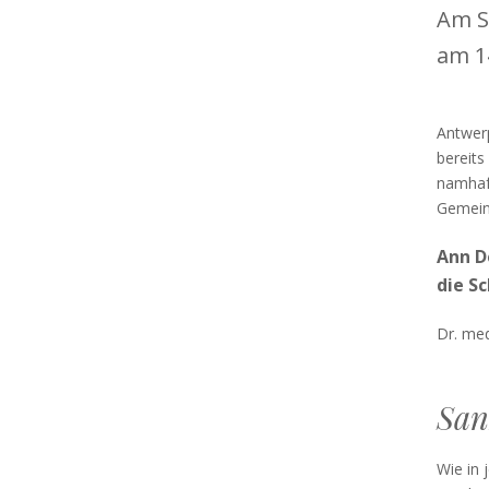
Am S
am 14
Antwerp
bereits
namhaft
Gemein
Ann D
die S
Dr. me
San
Wie in