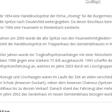
Zwilling).
e 1894 eine Handdruckspritze der Firma „Hoenig“ für die Bürgermeist
ie Spritze nach Deudesfeld weitergegeben. Da dieser Beschluss bereit
or 1906 eine Feuerwehr in Weidenbach existierte.
Jahren um 2000 wurde die alte Spritze von den Feuerwehrmitgliedern 
steht die Handdruckspritze im Treppenhaus des Gemeindehauses in 
60er Jahren wurde ein Tragkraftspritzenanhänger mit einer Motorbetr
ann 1988 gegen eine stärkere TS 8/8 ausgetauscht. 1995 schaffte di
ftspritzenfahrzeug an, welches im Jahre 2003 durch ein Löschgruppe
kzeuge und Löschwagen waren im Laufe der Zeit an vielen verschied
en Schule (Anwesen Duckart), neben dem Anwesen Chaineux (Spritzen
ühlhaus bis zu dessen Verkauf. Danach stand das Fahrzeug über meh
im Jahre 2002 das Gerätehaus im neuen Gemeindehaus bezogen wurd
ätze