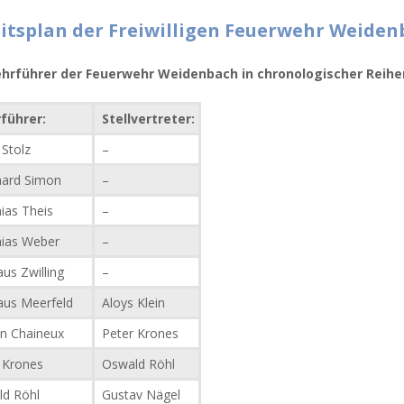
itsplan der Freiwilligen Feuerwehr Weiden
hrführer der Feuerwehr Weidenbach in chronologischer Reihe
führer:
Stellvertreter:
Stolz
–
ard Simon
–
ias Theis
–
ias Weber
–
us Zwilling
–
aus Meerfeld
Aloys Klein
n Chaineux
Peter Krones
 Krones
Oswald Röhl
d Röhl
Gustav Nägel