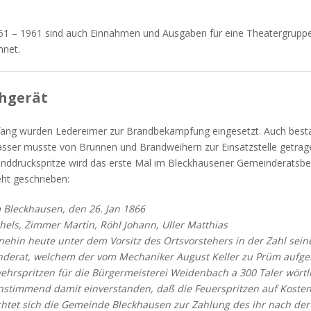
1 – 1961 sind auch Einnahmen und Ausgaben für eine Theatergruppe,
hnet.
hgerät
ang wurden Ledereimer zur Brandbekämpfung eingesetzt. Auch bestan
sser musste von Brunnen und Brandweihern zur Einsatzstelle getrag
nddruckspritze wird das erste Mal im Bleckhausener Gemeinderatsbes
eht geschrieben:
 Bleckhausen, den 26. Jan 1866
hels, Zimmer Martin, Röhl Johann, Uller Matthias
nehin heute unter dem Vorsitz des Ortsvorstehers in der Zahl sein
derat, welchem der vom Mechaniker August Keller zu Prüm aufgest
ehrspritzen für die Bürgermeisterei Weidenbach a 300 Taler wörtli
nstimmend damit einverstanden, daß die Feuerspritzen auf Kosten 
ichtet sich die Gemeinde Bleckhausen zur Zahlung des ihr nach de