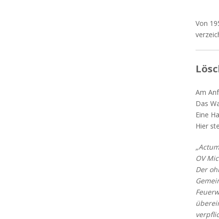
Von 195
verzeic
Lösc
Am Anf
Das Wa
Eine Ha
Hier st
„Actum
OV Mic
Der oh
Gemein
Feuerw
überei
verpfl