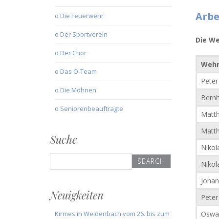
Arbe
o Die Feuerwehr
o Der Sportverein
Die We
o Der Chor
Wehr
o Das O-Team
Peter 
o Die Möhnen
Bernh
o Seniorenbeauftragte
Matth
Matth
Suche
Nikola
Search
Nikol
for:
Johan
Neuigkeiten
Peter
Kirmes in Weidenbach vom 26. bis zum
Oswal