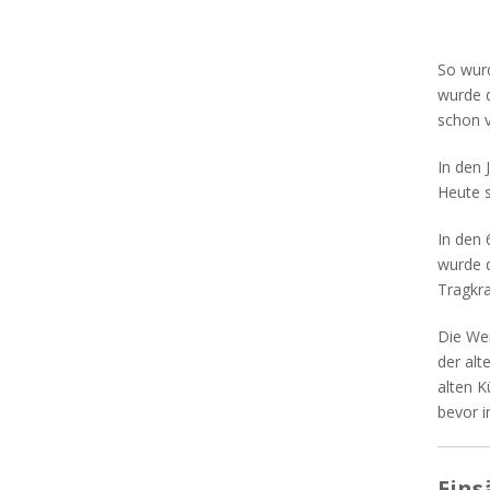
So wurd
wurde d
schon v
In den 
Heute 
In den 
wurde d
Tragkra
Die Wer
der alt
alten K
bevor 
Eins