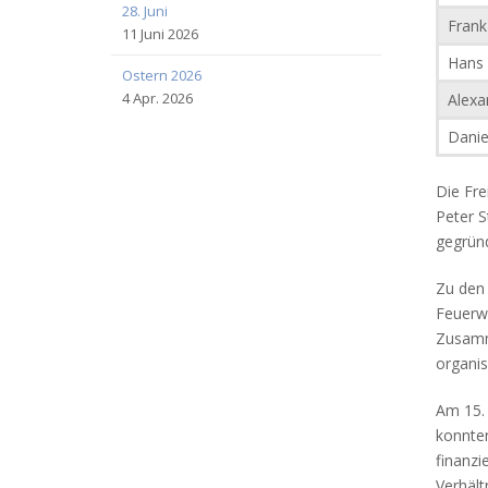
28. Juni
Frank 
11 Juni 2026
Hans 
Ostern 2026
4 Apr. 2026
Alexa
Danie
Die Fre
Peter S
gegründ
Zu den 
Feuerwe
Zusamm
organis
Am 15. 
konnte
finanzi
Verhältn