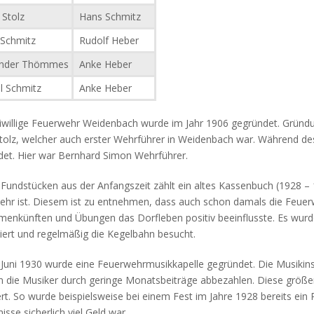
Stolz
Hans Schmitz
Schmitz
Rudolf Heber
nder Thömmes
Anke Heber
l Schmitz
Anke Heber
iwillige Feuerwehr Weidenbach wurde im Jahr 1906 gegründet. Gründu
tolz, welcher auch erster Wehrführer in Weidenbach war. Während d
et. Hier war Bernhard Simon Wehrführer.
Fundstücken aus der Anfangszeit zählt ein altes Kassenbuch (1928 – 
hr ist. Diesem ist zu entnehmen, dass auch schon damals die Feuerwe
enkünften und Übungen das Dorfleben positiv beeinflusste. Es wurd
iert und regelmäßig die Kegelbahn besucht.
Juni 1930 wurde eine Feuerwehrmusikkapelle gegründet. Die Musikin
n die Musiker durch geringe Monatsbeiträge abbezahlen. Diese größ
ert. So wurde beispielsweise bei einem Fest im Jahre 1928 bereits ein
isse sicherlich viel Geld war.