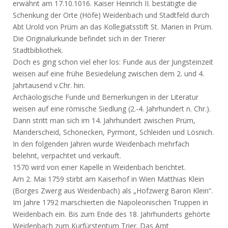
erwähnt am 17.10.1016. Kaiser Heinrich II. bestätigte die
Schenkung der Orte (Höfe) Weidenbach und Stadtfeld durch
Abt Urold von Prüm an das Kollegiatsstift St. Marien in Prüm.
Die Originalurkunde befindet sich in der Trierer
Stadtbibliothek.
Doch es ging schon viel eher los: Funde aus der Jungsteinzeit
weisen auf eine frühe Besiedelung zwischen dem 2. und 4.
Jahrtausend v.Chr. hin.
Archäologische Funde und Bemerkungen in der Literatur
weisen auf eine römische Siedlung (2.-4. Jahrhundert n. Chr.).
Dann stritt man sich im 14. Jahrhundert zwischen Prüm,
Manderscheid, Schönecken, Pyrmont, Schleiden und Lösnich.
In den folgenden Jahren wurde Weidenbach mehrfach
belehnt, verpachtet und verkauft.
1570 wird von einer Kapelle in Weidenbach berichtet.
Am 2. Mai 1759 stirbt am Kaiserhof in Wien Matthias Klein
(Borges Zwerg aus Weidenbach) als „Hofzwerg Baron Klein“.
Im Jahre 1792 marschierten die Napoleonischen Truppen in
Weidenbach ein. Bis zum Ende des 18. Jahrhunderts gehörte
Weidenbach zum Kurfürstentum Trier. Das Amt