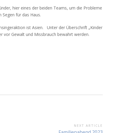
Kinder, hier eines der beiden Teams, um die Probleme
en Segen für das Haus.
singeraktion ist Asien. Unter der Überschrift „Kinder
der vor Gewalt und Missbrauch bewahrt werden.
NEXT ARTICLE
Next
Familienabend 2023