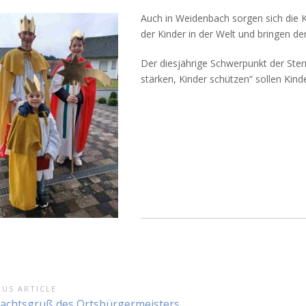
Auch in Weidenbach sorgen sich die 
der Kinder in der Welt und bringen d
Der diesjährige Schwerpunkt der Stern
stärken, Kinder schützen“ sollen Kin
tragsnavigation
OUS ARTICLE
s
achtsgruß des Ortsbürgermeisters