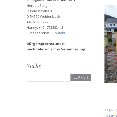
Ortsgemeinde Weidenbach
Herbert Etzig
Bundesstraße 3
D-54570 Weidenbach
+49 6599 1227
Handy: +49 1753882443
E-Mail senden …
Kontakt
Bürgersprechstunde:
nach telefonischer Vereinbarung
Suche
Search
for:
Bei
PREVI
Previou
Weihn