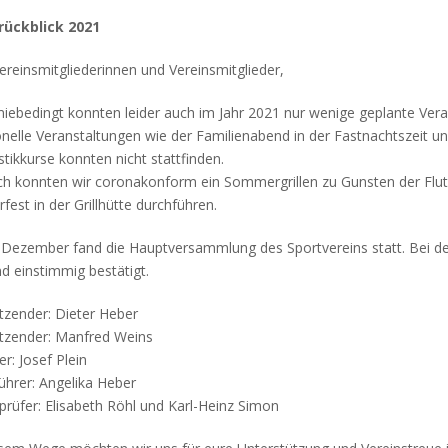
rückblick 2021
ereinsmitgliederinnen und Vereinsmitglieder,
ebedingt konnten leider auch im Jahr 2021 nur wenige geplante Vera
onelle Veranstaltungen wie der Familienabend in der Fastnachtszeit 
ikkurse konnten nicht stattfinden.
 konnten wir coronakonform ein Sommergrillen zu Gunsten der Flut
fest in der Grillhütte durchführen.
Dezember fand die Hauptversammlung des Sportvereins statt. Bei de
d einstimmig bestätigt.
itzender: Dieter Heber
itzender: Manfred Weins
er: Josef Plein
führer: Angelika Heber
rüfer: Elisabeth Röhl und Karl-Heinz Simon