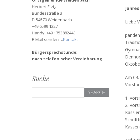
Ortsgemeinde Weidenbach
Herbert Etzig
Jahres
Bundesstraße 3
D-54570 Weidenbach
Liebe V
+49 6599 1227
Handy: +49 1753882443
pandemi
E-Mail senden …
Kontakt
Traditi
Gymnast
Bürgersprechstunde:
Dennoch
nach telefonischer Vereinbarung
Oktober
Suche
Am 04. 
Vorstan
Search
for:
1. Vors
2. Vors
Kassier
Schrift
Kassenp