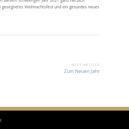
n diesem schwierigen Jahr 2021 ganz herzlich
nd gesegnetes Weihnachtsfest und ein gesundes neues
NEXT ARTICLE
Next
Zum Neuen Jahr
Article:
g