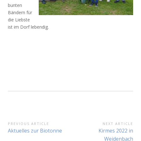
bunten
Bändern für
die Liebste
ist im Dorf lebendig.
Beitragsnavigation
PREVIOUS ARTICLE
NEXT ARTICLE
Previous
Next
Aktuelles zur Biotonne
Kirmes 2022 in
Article:
Article:
Weidenbach