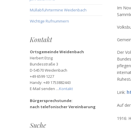
Im Nove
Müllabfuhrtermine Weidenbach
Sammler
Wichtige Rufnummern
Volksbu
Kontakt
Gemein
Ortsgemeinde Weidenbach
Der Vol
Herbert Etzig
Bundesr
Bundesstraße 3
pflegen
D-54570 Weidenbach
interna
+49 6599 1227
Ruhestä
Handy: +49 1753882443
E-Mail senden …
Kontakt
ht
Link:
Bürgersprechstunde:
Auf der
nach telefonischer Vereinbarung
1916: 
Suche