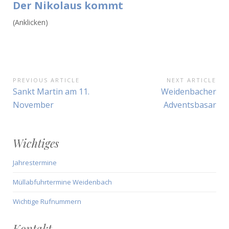
Der Nikolaus kommt
(Anklicken)
Beitragsnavigation
PREVIOUS ARTICLE
NEXT ARTICLE
Previous
Next
Sankt Martin am 11.
Weidenbacher
Article:
Article:
November
Adventsbasar
Wichtiges
Jahrestermine
Müllabfuhrtermine Weidenbach
Wichtige Rufnummern
Kontakt