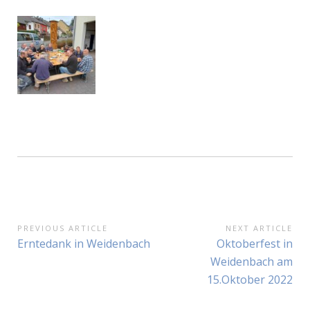
Beitragsnavigation
PREVIOUS ARTICLE
NEXT ARTICLE
Previous
Next
Erntedank in Weidenbach
Oktoberfest in
Article:
Article:
Weidenbach am
15.Oktober 2022